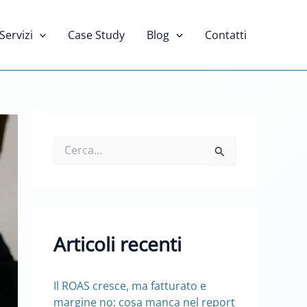
Servizi
Case Study
Blog
Contatti
C
e
r
c
a
:
Articoli recenti
Il ROAS cresce, ma fatturato e
margine no: cosa manca nel report