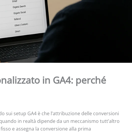
nalizzato in GA4: perché
 sui setup GA4 è che l’attribuzione delle conversioni
, quando in realtà dipende da un meccanismo tutt’altro
 fisso e assegna la conversione alla prima