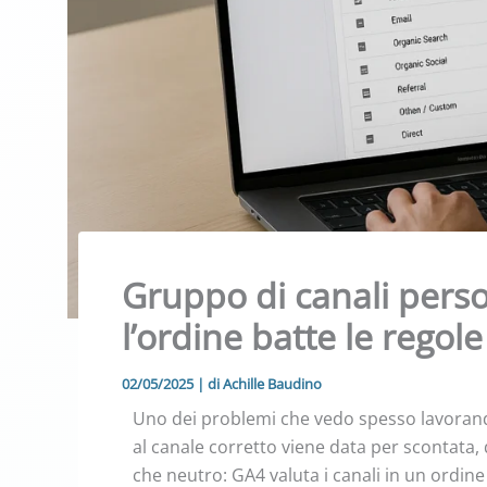
Gruppo di canali perso
l’ordine batte le regole
02/05/2025
| di
Achille Baudino
Uno dei problemi che vedo spesso lavorando
al canale corretto viene data per scontata
che neutro: GA4 valuta i canali in un ordine