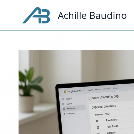
Vai
al
Achille Baudino
contenuto