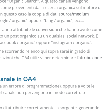
oce “Organic Search”. A questo canale vengono
 come provenienti dalla ricerca organica sul motore di
In questo caso la coppia di dati
source/medium
le / organic” oppure “bing / organic”, ecc…
erranno attribuite le conversioni che hanno avuto come
to un post organico su un qualsiasi social network. E
acebook / organic” oppure “instagram / organic”.
e scorrendo l’elenco qui sopra sarai in grado di
nazioni che GA4 utilizza per determinare l’
attribuzione
canale in GA4
a un errore di programmazione), oppure a volte le
del canale non pervengono in modo corretto o
do di attribuire correttamente la sorgente, generando