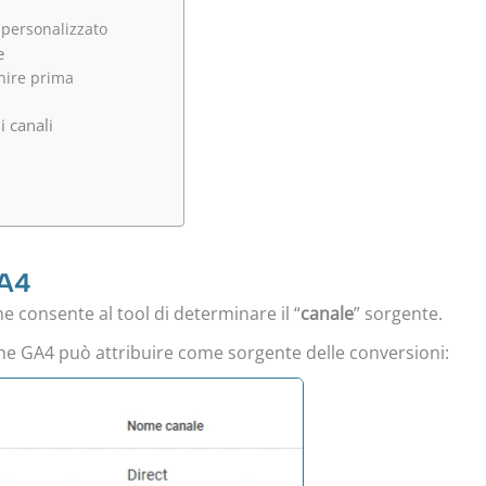
 personalizzato
e
nire prima
i canali
GA4
he consente al tool di determinare il “
canale
” sorgente.
che GA4 può attribuire come sorgente delle conversioni: