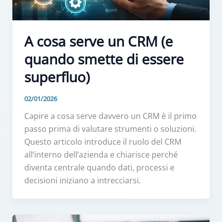
A cosa serve un CRM (e
quando smette di essere
superfluo)
02/01/2026
Capire a cosa serve davvero un CRM è il primo
passo prima di valutare strumenti o soluzioni.
Questo articolo introduce il ruolo del CRM
all’interno dell’azienda e chiarisce perché
diventa centrale quando dati, processi e
decisioni iniziano a intrecciarsi.