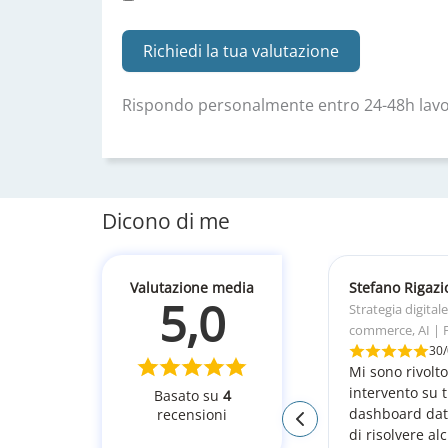
Richiedi la tua valutazione
Rispondo personalmente entro 24-48h lavo
Dicono di me
Valutazione media
Stefano Rigazi
5,0
Strategia digital
commerce, AI | 
30
Mi sono rivolt
intervento su 
Basato su
4
dashboard dati
recensioni
di risolvere al