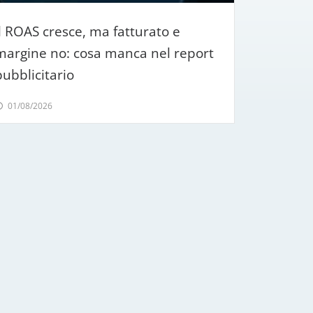
sicurezza diversa, potendo contare
su misurazioni affidabili per ogni
Il ROAS cresce, ma fatturato e
progetto che seguiamo.
margine no: cosa manca nel report
pubblicitario
01/08/2026