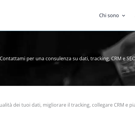
Chi sono
Contattami per una consulenza su dati, tracking, CRM e SE
qualità dei tuoi dati, migliorare il tracking, collegare CRM e 