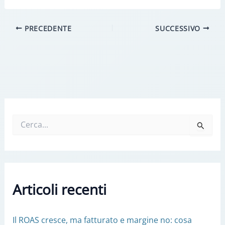
PRECEDENTE
SUCCESSIVO
C
e
r
c
a
:
Articoli recenti
Il ROAS cresce, ma fatturato e margine no: cosa