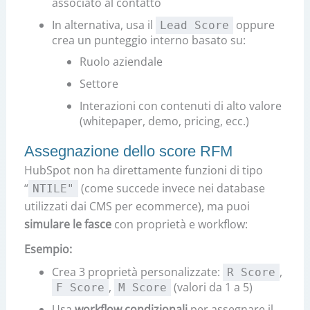
associato al contatto
In alternativa, usa il
oppure
Lead Score
crea un punteggio interno basato su:
Ruolo aziendale
Settore
Interazioni con contenuti di alto valore
(whitepaper, demo, pricing, ecc.)
Assegnazione dello score RFM
HubSpot non ha direttamente funzioni di tipo
“
(come succede invece nei database
NTILE"
utilizzati dai CMS per ecommerce), ma puoi
simulare le fasce
con proprietà e workflow:
Esempio:
Crea 3 proprietà personalizzate:
,
R Score
,
(valori da 1 a 5)
F Score
M Score
Usa
workflow condizionali
per assegnare il