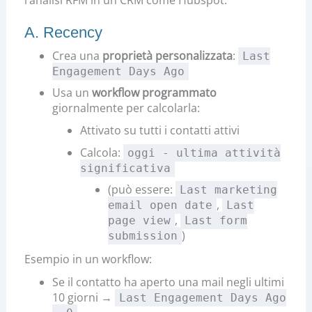
l’analisi RFM in un CRM come Hubspot.
A. Recency
Crea una
proprietà personalizzata
:
Last
Engagement Days Ago
Usa un
workflow programmato
giornalmente per calcolarla:
Attivato su tutti i contatti attivi
Calcola:
oggi - ultima attività
significativa
(può essere:
Last marketing
,
email open date
Last
,
page view
Last form
)
submission
Esempio in un workflow:
Se il contatto ha aperto una mail negli ultimi
10 giorni →
Last Engagement Days Ago